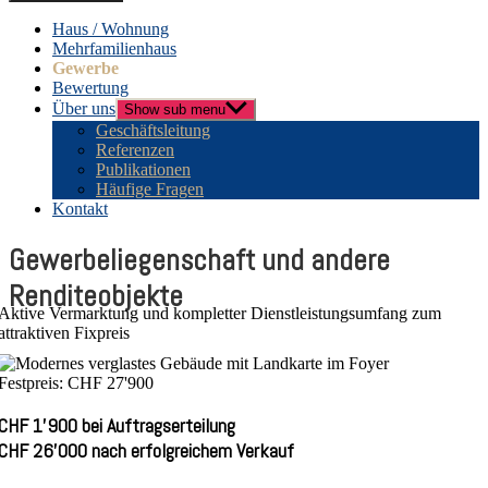
Haus / Wohnung
Mehrfamilienhaus
Gewerbe
Bewertung
Über uns
Show sub menu
Geschäftsleitung
Referenzen
Publikationen
Häufige Fragen
Kontakt
Gewerbeliegenschaft und andere
Renditeobjekte
Aktive Vermarktung und kompletter Dienstleistungsumfang zum
attraktiven Fixpreis
Festpreis: CHF 27'900
CHF 1’900 bei Auftragserteilung
CHF 26’000 nach erfolgreichem Verkauf