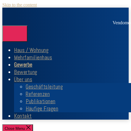
Skip to the content
Vendomo 
Haus / Wohnung
Mehrfamilienhaus
Gewerbe
Bewertung
Über uns
Geschäftsleitung
Referenzen
Publikationen
Häufige Fragen
Kontakt
Close Menu