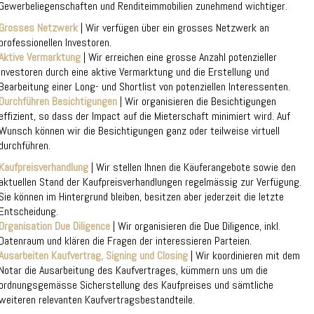
Gewerbeliegenschaften und Renditeimmobilien zunehmend wichtiger.
Grosses Netzwerk
| Wir verfügen über ein grosses Netzwerk an
professionellen Investoren.
Aktive Vermarktung
| Wir erreichen eine grosse Anzahl potenzieller
Investoren durch eine aktive Vermarktung und die Erstellung und
Bearbeitung einer Long- und Shortlist von potenziellen Interessenten.
Durchführen Besichtigungen
| Wir organisieren die Besichtigungen
effizient, so dass der Impact auf die Mieterschaft minimiert wird. Auf
Wunsch können wir die Besichtigungen ganz oder teilweise virtuell
durchführen.
Kaufpreisverhandlung
| Wir stellen Ihnen die Käuferangebote sowie den
aktuellen Stand der Kaufpreisverhandlungen regelmässig zur Verfügung.
Sie können im Hintergrund bleiben, besitzen aber jederzeit die letzte
Entscheidung.
Organisation Due Diligence
| Wir organisieren die Due Diligence, inkl.
Datenraum und klären die Fragen der interessieren Parteien.
Ausarbeiten Kaufvertrag, Signing und Closing
| Wir koordinieren mit dem
Notar die Ausarbeitung des Kaufvertrages, kümmern uns um die
ordnungsgemässe Sicherstellung des Kaufpreises und sämtliche
weiteren relevanten Kaufvertragsbestandteile.