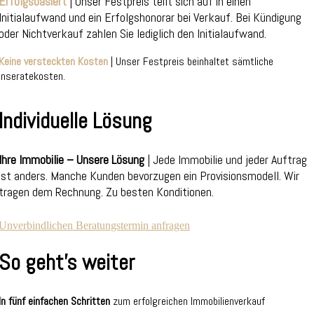
Erfolgsbasiert
| Unser Festpreis teilt sich auf in einen
Initialaufwand und ein Erfolgshonorar bei Verkauf. Bei Kündigung
oder Nichtverkauf zahlen Sie lediglich den Initialaufwand.
Keine versteckten Kosten
| Unser Festpreis beinhaltet sämtliche
Inseratekosten.
Individuelle Lösung
Ihre Immobilie – Unsere Lösung
| Jede Immobilie und jeder Auftrag
ist anders. Manche Kunden bevorzugen ein Provisionsmodell. Wir
tragen dem Rechnung. Zu besten Konditionen.
Unverbindlichen Beratungstermin anfragen
So geht's weiter
In fünf einfachen Schritten
zum erfolgreichen Immobilienverkauf